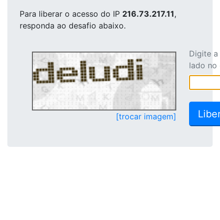
Para liberar o acesso
do IP
216.73.217.11
,
responda ao desafio abaixo.
Digite 
lado no
[trocar imagem]